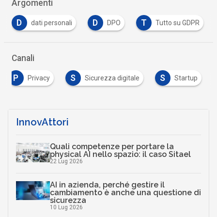
Argomenti
D
D
T
dati personali
DPO
Tutto su GDPR
Canali
P
S
S
Privacy
Sicurezza digitale
Startup
InnovAttori
Quali competenze per portare la
physical AI nello spazio: il caso Sitael
22 Lug 2026
AI in azienda, perché gestire il
cambiamento è anche una questione di
sicurezza
10 Lug 2026