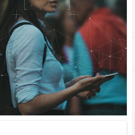
D
dati persona