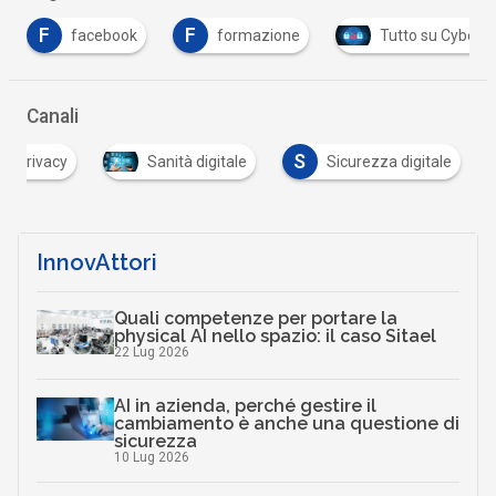
F
T
formazione
Tutto su Cyber Security
Tu
Canali
S
Privacy
Sanità digitale
Sicurezza digitale
InnovAttori
Quali competenze per portare la
physical AI nello spazio: il caso Sitael
22 Lug 2026
AI in azienda, perché gestire il
cambiamento è anche una questione di
sicurezza
10 Lug 2026