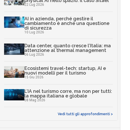
physical AI nello spazio: il caso Sitael
22 Lug 2026
AI in azienda, perché gestire il
cambiamento è anche una questione
di sicurezza
10 Lug 2026
Data center, quanto cresce l’Italia: ma
attenzione al thermal management
06 Lug 2026
Ecosistemi travel-tech: startup, AI e
nuovi modelli per il turismo
15 Giu 2026
L’IA nel turismo corre, ma non per tutti:
la mappa italiana e globale
08 Mag 2026
Vedi tutti gli approfondimenti >