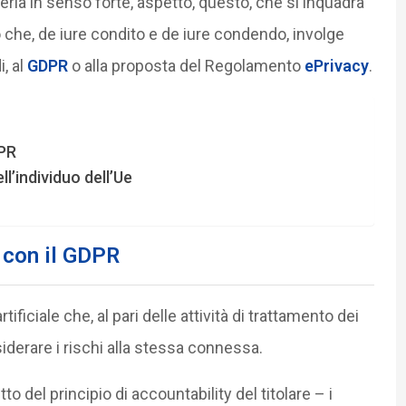
ria in senso forte, aspetto, questo, che si inquadra
che, de iure condito e de iure condendo, involge
, al
GDPR
o alla proposta del Regolamento
ePrivacy
.
DPR
l’individuo dell’Ue
o con il GDPR
tificiale che, al pari delle attività di trattamento dei
siderare i rischi alla stessa connessa.
to del principio di accountability del titolare – i