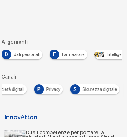
Argomenti
D
F
dati personali
formazione
Intelligenza Arti
Canali
P
S
cietà digitali
Privacy
Sicurezza digitale
InnovAttori
Quali competenze per portare la