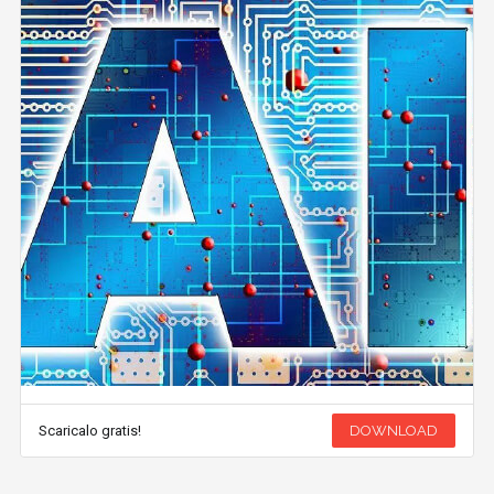
Scaricalo gratis!
DOWNLOAD