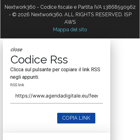
Nextwork360 - Codice fiscale e Partita IVA 13868590962
- © 2026 Nextwork360. ALL RIGHTS RESERVED. ISP
AWS
Mappa del sito
close
Codice Rss
Clicca sul pulsante per copiare il link RSS
negli appunti.
RSS link
COPIA LINK