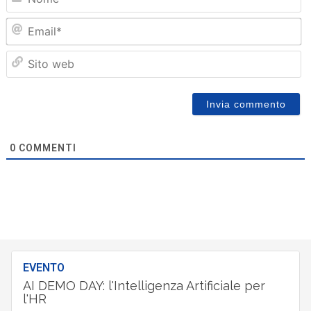
Em
Sit
we
0
COMMENTI
EVENTO
AI DEMO DAY: l'Intelligenza Artificiale per
l'HR