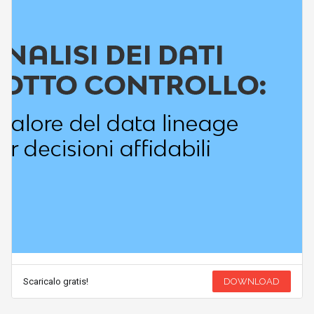
Scaricalo gratis!
DOWNLOAD