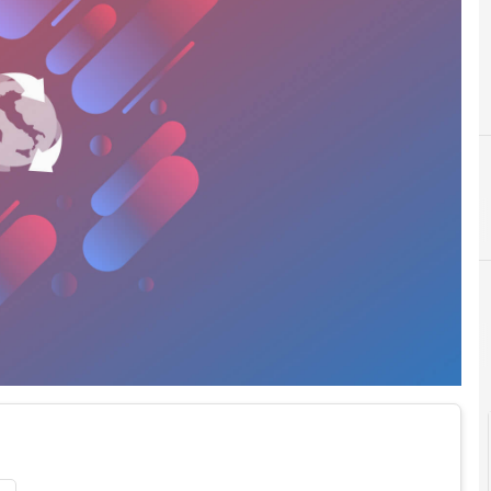
A
accesso