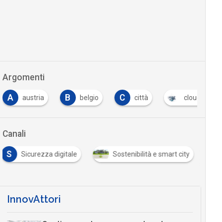
Argomenti
A
B
C
austria
belgio
città
cloud
Canali
S
Sicurezza digitale
Sostenibilità e smart city
InnovAttori