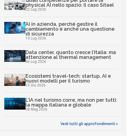
Quali competenze per portare la
physical AI nello spazio: il caso Sitael
22 Lug 2026
AI in azienda, perché gestire il
cambiamento è anche una questione
di sicurezza
10 Lug 2026
Data center, quanto cresce l’Italia: ma
attenzione al thermal management
06 Lug 2026
Ecosistemi travel-tech: startup, AI e
nuovi modelli per il turismo
15 Giu 2026
L’IA nel turismo corre, ma non per tutti:
la mappa italiana e globale
08 Mag 2026
Vedi tutti gli approfondimenti >