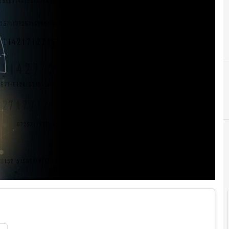
F
cloud
Fake News