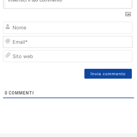
N
Em
Si
w
0
COMMENTI