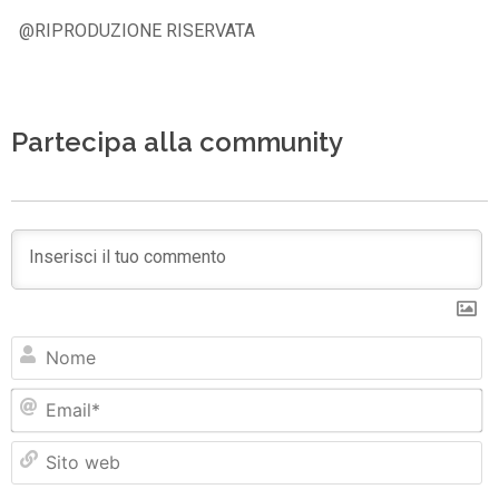
@RIPRODUZIONE RISERVATA
Partecipa alla community
N
Em
Si
w