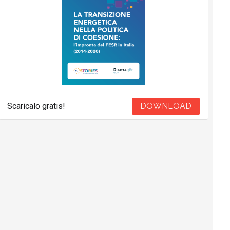
Scaricalo gratis!
DOWNLOAD