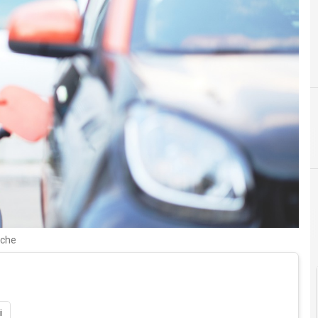
iche
i