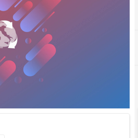
C
città