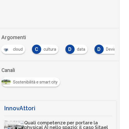
Argomenti
C
D
D
cloud
cultura
data
Device
Canali
Sostenibilità e smart city
InnovAttori
Quali competenze per portare la
physical AI nello spazio: il caso Sitael