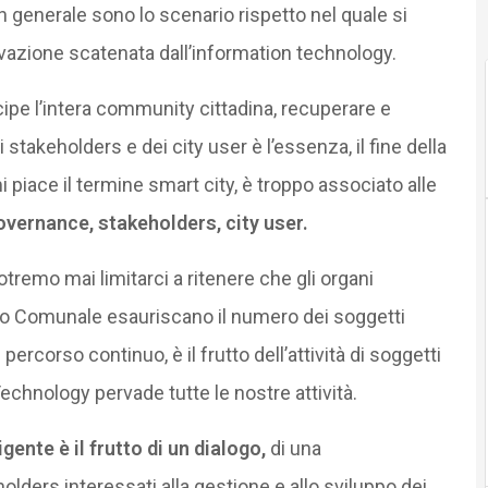
in generale sono lo scenario rispetto nel quale si
azione scatenata dall’information technology.
ipe l’intera community cittadina, recuperare e
li stakeholders e dei city user è l’essenza, il fine della
 piace il termine smart city, è troppo associato alle
governance, stakeholders, city user.
otremo mai limitarci a ritenere che gli organi
siglio Comunale esauriscano il numero dei soggetti
 percorso continuo, è il frutto dell’attività di soggetti
 Technology pervade tutte le nostre attività.
igente è il frutto di un dialogo,
di una
olders interessati alla gestione e allo sviluppo dei