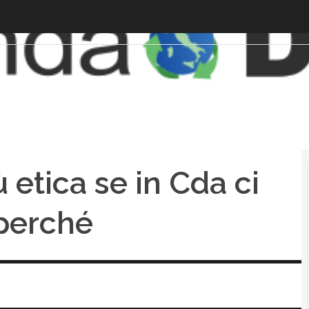
ù etica se in Cda ci
perché