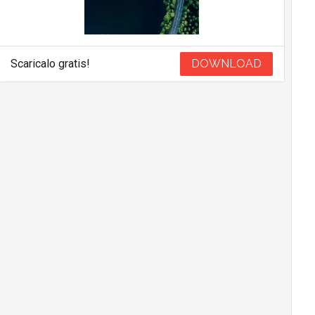
Scaricalo gratis!
DOWNLOAD