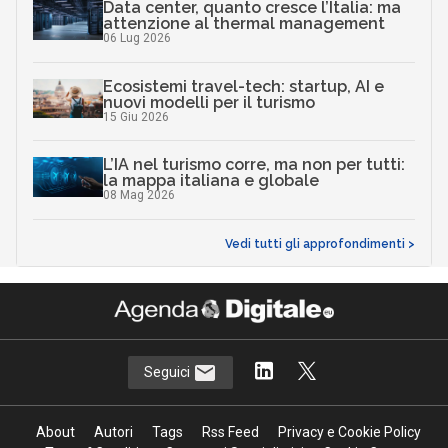
Data center, quanto cresce l’Italia: ma
attenzione al thermal management
06 Lug 2026
Ecosistemi travel-tech: startup, AI e
nuovi modelli per il turismo
15 Giu 2026
L’IA nel turismo corre, ma non per tutti:
la mappa italiana e globale
08 Mag 2026
Vedi tutti gli approfondimenti >
Seguici
About
Autori
Tags
Rss Feed
Privacy e Cookie Policy