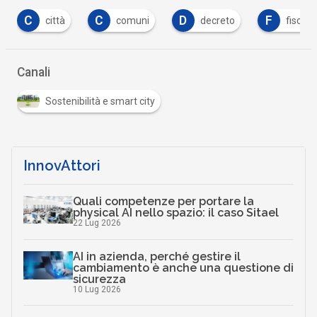
C
D
F
G
comuni
decreto
fiscale
gare
Canali
Sostenibilità e smart city
InnovAttori
Quali competenze per portare la
physical AI nello spazio: il caso Sitael
22 Lug 2026
AI in azienda, perché gestire il
cambiamento è anche una questione di
sicurezza
10 Lug 2026