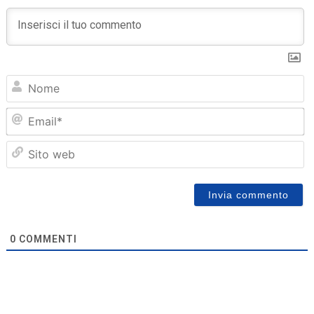
N
Em
Sit
we
0
COMMENTI