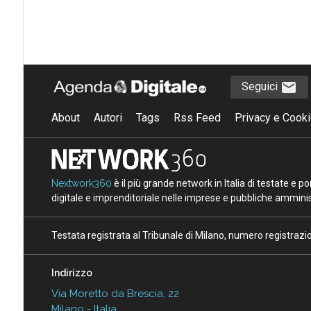
Seguici
About
Autori
Tags
Rss Feed
Privacy e Cooki
Nextwork360
è il più grande network in Italia di testate e 
digitale e imprenditoriale nelle imprese e pubbliche amminist
Testata registrata al Tribunale di Milano, numero registraz
Indirizzo
Via Moretto da Brescia, 22
Milano - Italia