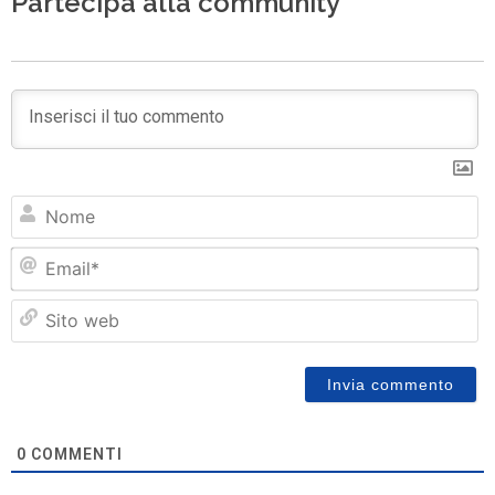
Partecipa alla community
N
Em
Si
w
0
COMMENTI