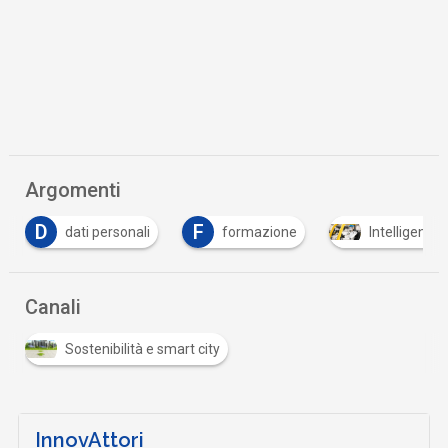
Argomenti
D
F
dati personali
formazione
Intelligenza 
Canali
Sostenibilità e smart city
InnovAttori