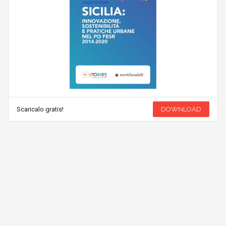
Scaricalo gratis!
DOWNLOAD