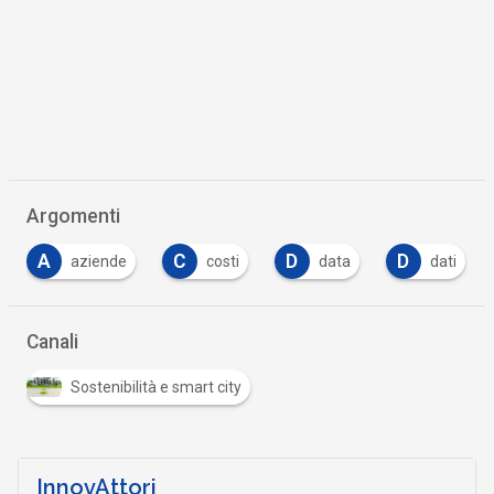
Argomenti
A
C
D
D
aziende
costi
data
dati
Canali
Sostenibilità e smart city
InnovAttori