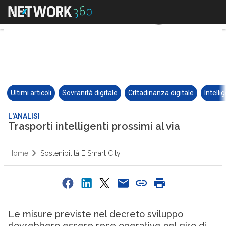
Ultimi articoli
Sovranità digitale
Cittadinanza digitale
Intelli
L'ANALISI
Trasporti intelligenti prossimi al via
Home
Sostenibilità E Smart City
Le misure previste nel decreto sviluppo
dovrebbero essere rese operative nel giro di