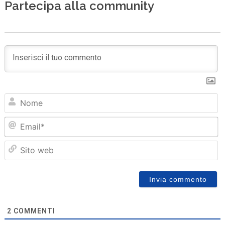
Partecipa alla community
N
Em
Sit
we
2
COMMENTI