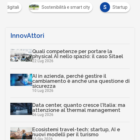
S
ti digitali
Sostenibilità e smart city
Startup
InnovAttori
Quali competenze per portare la
physical AI nello spazio: il caso Sitael
22 Lug 2026
AI in azienda, perché gestire il
cambiamento è anche una questione di
sicurezza
10 Lug 2026
Data center, quanto cresce l’Italia: ma
attenzione al thermal management
06 Lug 2026
Ecosistemi travel-tech: startup, AI e
nuovi modelli per il turismo
15 Giu 2026