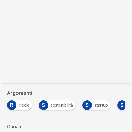
Argomenti
S
S
S
sostenibilità
startup
supply chain
Canali