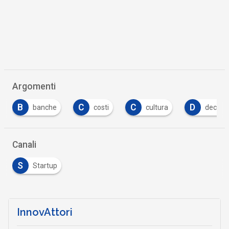
Argomenti
C
C
D
D
costi
cultura
decreto
diritti
…
Canali
S
Startup
InnovAttori