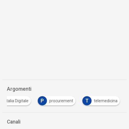
Argomenti
P
T
l'Italia Digitale
procurement
telemedicina
Canali