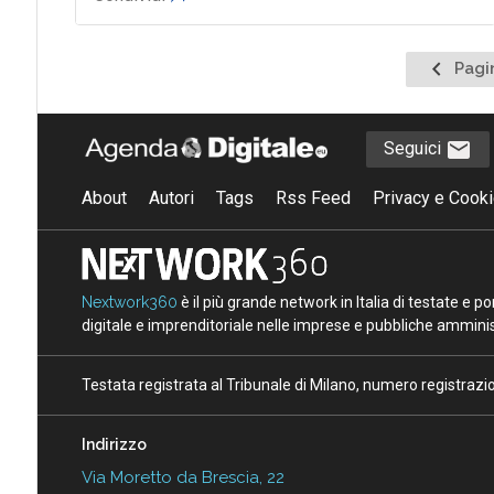
Pagina
Pagi
precede
Seguici
About
Autori
Tags
Rss Feed
Privacy e Cooki
Nextwork360
è il più grande network in Italia di testate e 
digitale e imprenditoriale nelle imprese e pubbliche amminist
Testata registrata al Tribunale di Milano, numero registraz
Indirizzo
Via Moretto da Brescia, 22