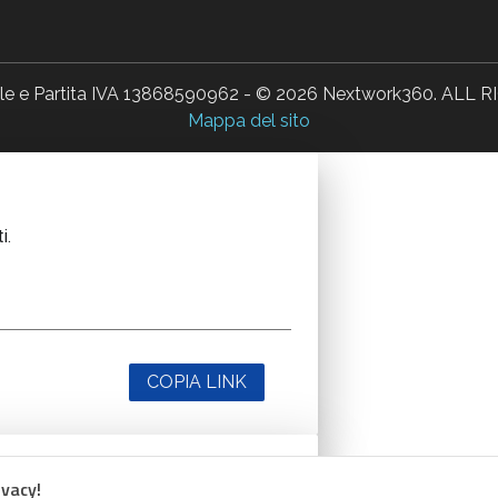
ale e Partita IVA 13868590962 - © 2026 Nextwork360. AL
Mappa del sito
i.
COPIA LINK
ivacy!