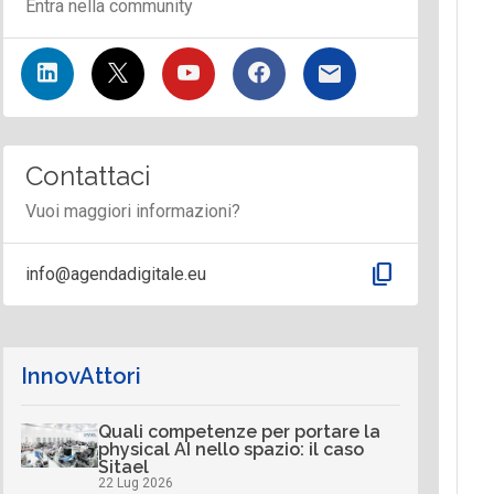
Entra nella community
Contattaci
Vuoi maggiori informazioni?
content_copy
info@agendadigitale.eu
InnovAttori
Quali competenze per portare la
physical AI nello spazio: il caso
Sitael
22 Lug 2026