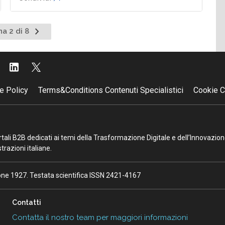
Pagina
na 2 di 8
nte
successiva
e Policy
Terms&Conditions Contenuti Specialistici
Cookie C
portali B2B dedicati ai temi della Trasformazione Digitale e dell’Innovazio
razioni italiane.
ione 1927. Testata scientifica ISSN 2421-4167
Contatti
Contatta il nostro team per maggiori informazioni