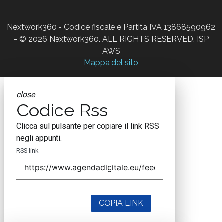
Nextwork360 - Codice fiscale e Partita IVA 13868590962
- © 2026 Nextwork360. ALL RIGHTS RESERVED. ISP
AWS
Mappa del sito
close
Codice Rss
Clicca sul pulsante per copiare il link RSS
negli appunti.
RSS link
COPIA LINK