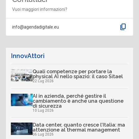
Vuoi maggiori informazioni?
content_copy
info@agendadigitale.eu
InnovAttori
Quali competenze per portare la
physical AI nello spazio: il caso Sitael
22 Lug 2026
AI in azienda, perché gestire il
cambiamento è anche una questione
di sicurezza
10 Lug 2026
Data center, quanto cresce l’Italia: ma
attenzione al thermal management
06 Lug 2026