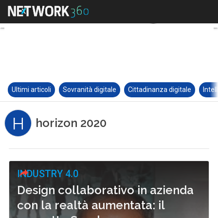
Ultimi articoli
Sovranità digitale
Cittadinanza digitale
Intel
H
horizon 2020
INDUSTRY 4.0
Design collaborativo in azienda
con la realtà aumentata: il