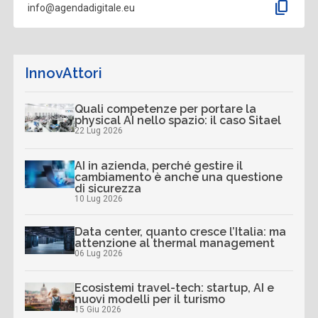
content_copy
info@agendadigitale.eu
InnovAttori
Quali competenze per portare la
physical AI nello spazio: il caso Sitael
22 Lug 2026
AI in azienda, perché gestire il
cambiamento è anche una questione
di sicurezza
10 Lug 2026
Data center, quanto cresce l’Italia: ma
attenzione al thermal management
06 Lug 2026
Ecosistemi travel-tech: startup, AI e
nuovi modelli per il turismo
15 Giu 2026