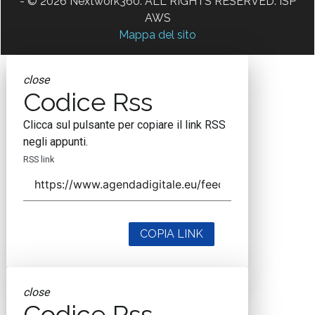
- © 2026 Nextwork360. ALL RIGHTS RESERVED. ISP
AWS
Mappa del sito
close
Codice Rss
Clicca sul pulsante per copiare il link RSS
negli appunti.
RSS link
COPIA LINK
close
Codice Rss