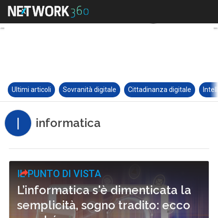
Ultimi articoli
Sovranità digitale
Cittadinanza digitale
Intel
I
informatica
IL PUNTO DI VISTA
L’informatica s'è dimenticata la
semplicità, sogno tradito: ecco