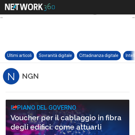
Ultimi articoli
Sovranità digitale
Cittadinanza digitale
Intel
N
NGN
IL PIANO DEL GOVERNO
Voucher per il cablaggio in fibra
degli edifici: come attuarli