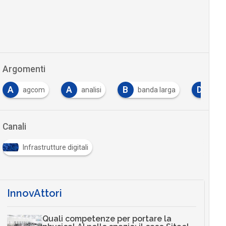
Argomenti
A
B
D
D
analisi
banda larga
data
digital
Canali
Infrastrutture digitali
InnovAttori
Quali competenze per portare la