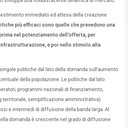
n si sviluppa una soddisfacente dinamica di mercato.
investimento immediato ed attesa della creazione
litiche più efficaci sono quelle che prevedono una
 prima nel potenziamento dell’offerta, per
nfrastrutturazione, e poi nello stimolo alla
le singole politiche dal lato della domanda sull’aumento
centuale della popolazione. Le politiche dal lato
 operatori, programmi nazionali di finanziamento,
ng territoriale, semplificazione amministrativa)
bassi e intermedi di diffusione della banda larga. Al
to della domanda è crescente nel grado di diffusione