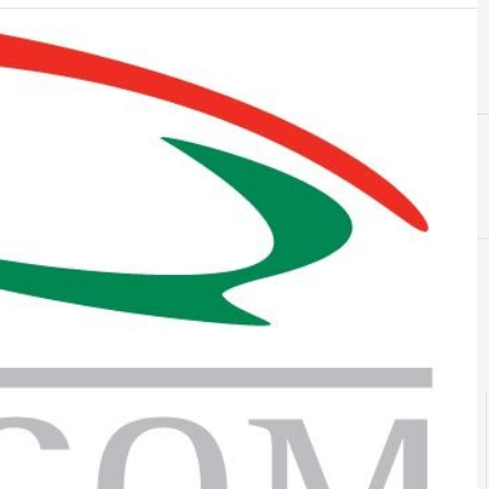
2
A
2014
agcom