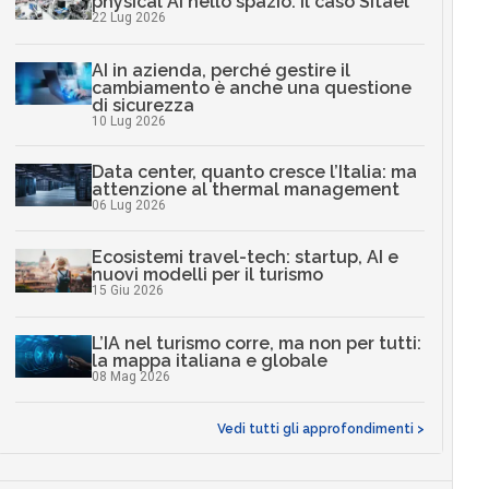
physical AI nello spazio: il caso Sitael
22 Lug 2026
AI in azienda, perché gestire il
cambiamento è anche una questione
di sicurezza
10 Lug 2026
Data center, quanto cresce l’Italia: ma
attenzione al thermal management
06 Lug 2026
Ecosistemi travel-tech: startup, AI e
nuovi modelli per il turismo
15 Giu 2026
L’IA nel turismo corre, ma non per tutti:
la mappa italiana e globale
08 Mag 2026
Vedi tutti gli approfondimenti >