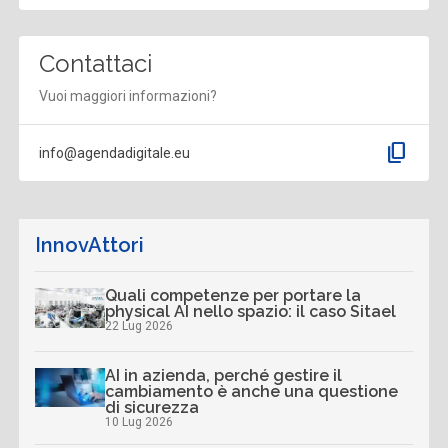
Contattaci
Vuoi maggiori informazioni?
content_copy
info@agendadigitale.eu
InnovAttori
Quali competenze per portare la
physical AI nello spazio: il caso Sitael
22 Lug 2026
AI in azienda, perché gestire il
cambiamento è anche una questione
di sicurezza
10 Lug 2026