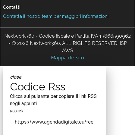
Contatti
Contatta il nostro team per maggiori informazioni
Nextwork360 - Codice fiscale e Partita IVA 13868590962
- © 2026 Nextwork360. ALL RIGHTS RESERVED. ISP
AWS
Mappa del sito
close
Codice Rss
Clicca sul pulsante per copiare il link RSS
negli appunti.
RSS link