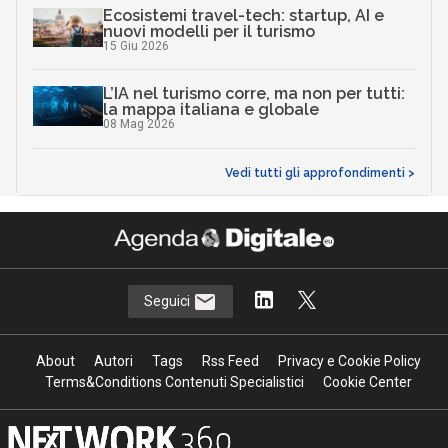
Ecosistemi travel-tech: startup, AI e
nuovi modelli per il turismo
15 Giu 2026
L’IA nel turismo corre, ma non per tutti:
la mappa italiana e globale
08 Mag 2026
Vedi tutti gli approfondimenti >
Seguici
About
Autori
Tags
Rss Feed
Privacy e Cookie Policy
Terms&Conditions Contenuti Specialistici
Cookie Center