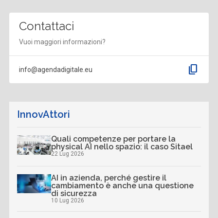
Contattaci
Vuoi maggiori informazioni?
content_copy
info@agendadigitale.eu
InnovAttori
Quali competenze per portare la
physical AI nello spazio: il caso Sitael
22 Lug 2026
AI in azienda, perché gestire il
cambiamento è anche una questione
di sicurezza
10 Lug 2026