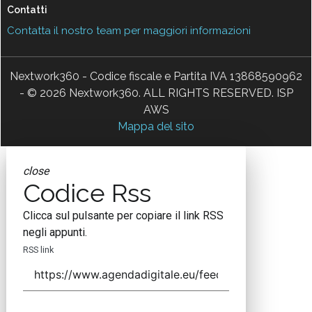
Contatti
Contatta il nostro team per maggiori informazioni
Nextwork360 - Codice fiscale e Partita IVA 13868590962
- © 2026 Nextwork360. ALL RIGHTS RESERVED. ISP
AWS
Mappa del sito
close
Codice Rss
Clicca sul pulsante per copiare il link RSS
negli appunti.
RSS link