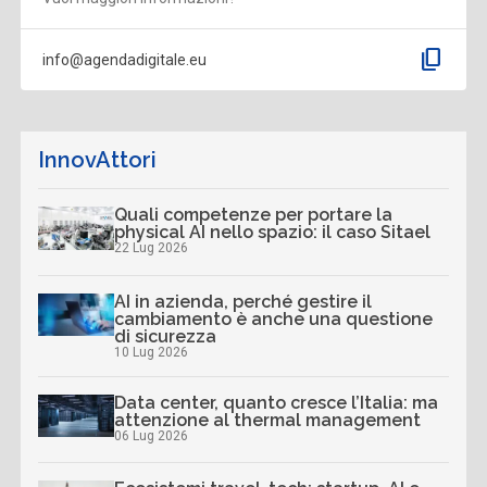
content_copy
info@agendadigitale.eu
InnovAttori
Quali competenze per portare la
physical AI nello spazio: il caso Sitael
22 Lug 2026
AI in azienda, perché gestire il
cambiamento è anche una questione
di sicurezza
10 Lug 2026
Data center, quanto cresce l’Italia: ma
attenzione al thermal management
06 Lug 2026