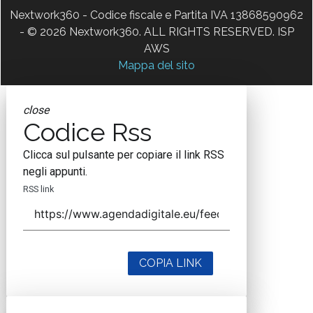
Nextwork360 - Codice fiscale e Partita IVA 13868590962
- © 2026 Nextwork360. ALL RIGHTS RESERVED. ISP
AWS
Mappa del sito
close
Codice Rss
Clicca sul pulsante per copiare il link RSS
negli appunti.
RSS link
COPIA LINK