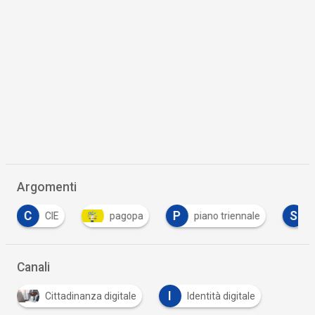
Argomenti
P
S
CIE
pagopa
piano triennale
spid
Canali
I
Cittadinanza digitale
Identità digitale