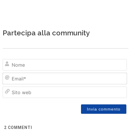
Partecipa alla community
N
Em
Sit
we
2
COMMENTI