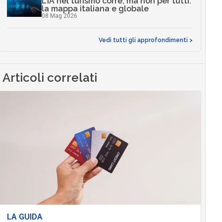
L’IA nel turismo corre, ma non per tutti:
la mappa italiana e globale
08 Mag 2026
Vedi tutti gli approfondimenti >
Articoli correlati
LA GUIDA