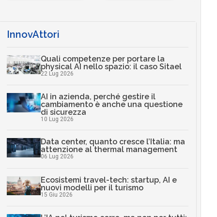
InnovAttori
Quali competenze per portare la
physical AI nello spazio: il caso Sitael
22 Lug 2026
AI in azienda, perché gestire il
cambiamento è anche una questione
di sicurezza
10 Lug 2026
Data center, quanto cresce l’Italia: ma
attenzione al thermal management
06 Lug 2026
Ecosistemi travel-tech: startup, AI e
nuovi modelli per il turismo
15 Giu 2026