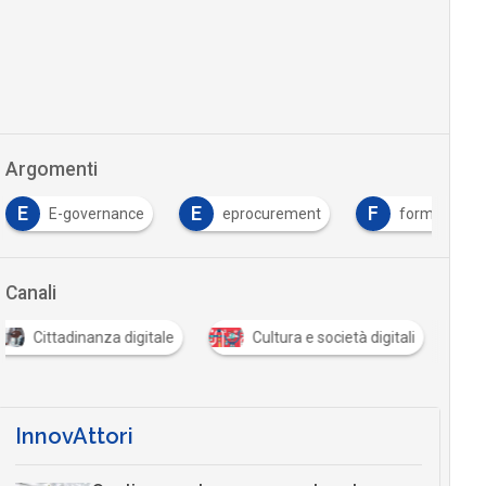
Argomenti
E
E
F
E-governance
eprocurement
formazione
Canali
Cittadinanza digitale
Cultura e società digitali
InnovAttori