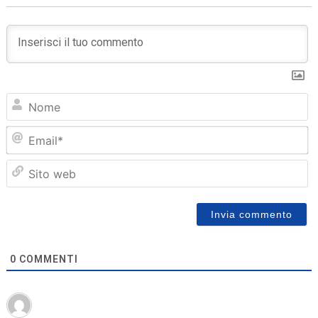
N
Em
Sit
we
0
COMMENTI