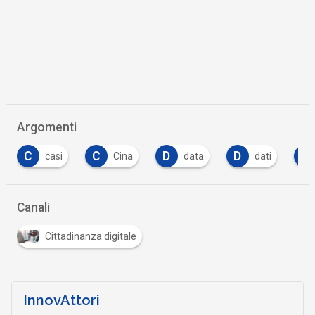
Argomenti
C
D
D
D
Cina
data
dati
destinazioni
…
Canali
Cittadinanza digitale
InnovAttori