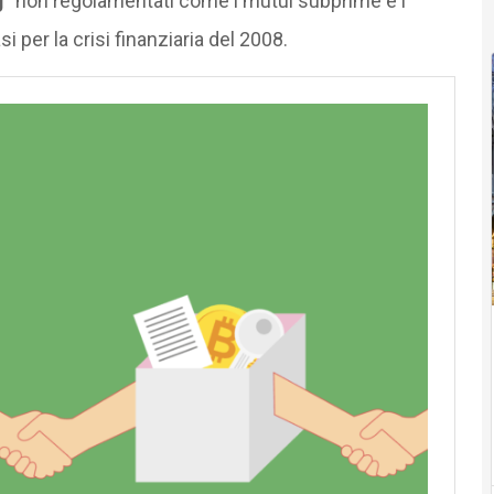
g”
non regolamentati come i mutui subprime e i
 per la crisi finanziaria del 2008.