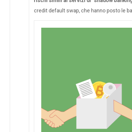
rischi simili ai servizi di “shadow bankin
credit default swap, che hanno posto le basi