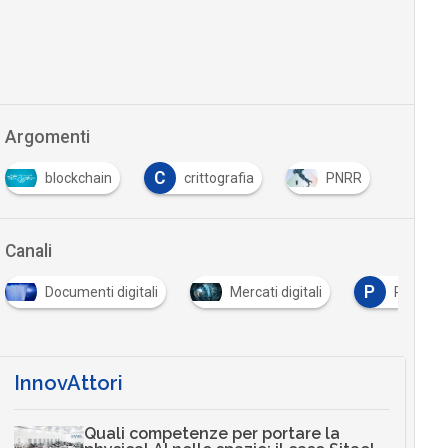
Argomenti
C
blockchain
crittografia
PNRR
Canali
P
Documenti digitali
Mercati digitali
Pagament
InnovAttori
Quali competenze per portare la