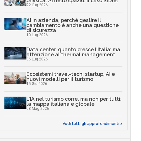
physical AI nello spazio: il caso Sitael
22 Lug 2026
AI in azienda, perché gestire il
cambiamento è anche una questione
di sicurezza
10 Lug 2026
Data center, quanto cresce l’Italia: ma
attenzione al thermal management
06 Lug 2026
Ecosistemi travel-tech: startup, AI e
nuovi modelli per il turismo
15 Giu 2026
L’IA nel turismo corre, ma non per tutti:
la mappa italiana e globale
08 Mag 2026
Vedi tutti gli approfondimenti >