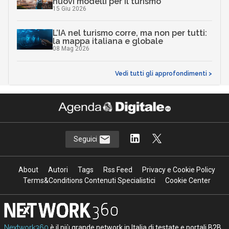
nuovi modelli per il turismo
15 Giu 2026
L’IA nel turismo corre, ma non per tutti:
la mappa italiana e globale
08 Mag 2026
Vedi tutti gli approfondimenti >
Seguici
About
Autori
Tags
Rss Feed
Privacy e Cookie Policy
Terms&Conditions Contenuti Specialistici
Cookie Center
Nextwork360
è il più grande network in Italia di testate e portali B2B