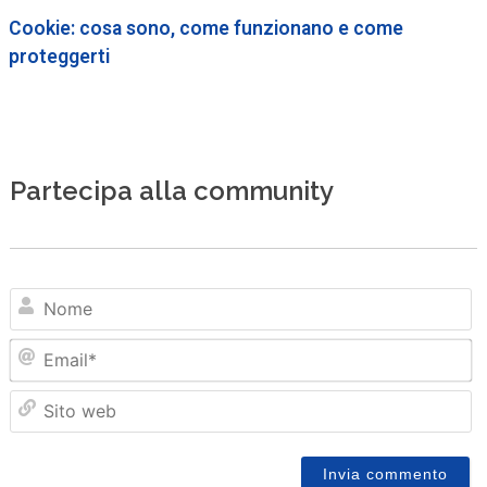
Cookie: cosa sono, come funzionano e come
proteggerti
Partecipa alla community
N
Em
Sit
we