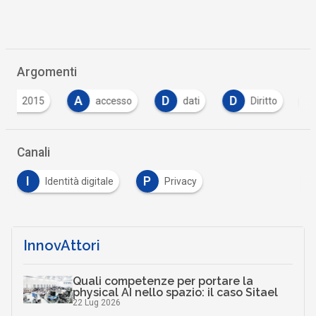
Argomenti
A
D
D
F
accesso
dati
Diritto
fondi
Canali
I
P
Identità digitale
Privacy
InnovAttori
Quali competenze per portare la
physical AI nello spazio: il caso Sitael
22 Lug 2026