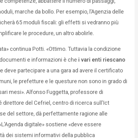
re le competenze, abbattere il numero di passaggi,
oduli, marche da bollo. Per esempio, l’Agenzia delle
erà 65 moduli fiscali: gli effetti si vedranno più
plificare le procedure, un altro abolirle.
ata» continua Potti. «Ottimo. Tuttavia la condizione
 documenti e informazioni è che
i vari enti riescano
deve partecipare a una gara ad avere il certificato
uni, le prefetture e le questure non sono in grado di
ari mesi». Alfonso Fuggetta, professore di
irettore del Cefriel, centro di ricerca sull’Ict
se del settore, dà perfettamente ragione alle
. «L’Agenda digitale» sostiene «deve essere
tà dei sistemi informativi della pubblica