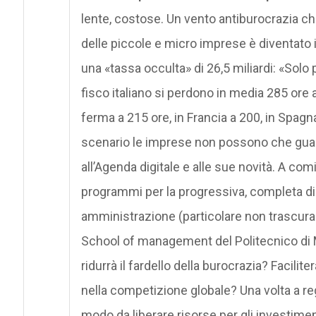
lente, costose. Un vento antiburocrazia che
delle piccole e micro imprese è diventato il
una «tassa occulta» di 26,5 miliardi: «Solo 
fisco italiano si perdono in media 285 ore a
ferma a 215 ore, in Francia a 200, in Spagn
scenario le imprese non possono che guar
all’Agenda digitale e alle sue novità. A com
programmi per la progressiva, completa dig
amministrazione (particolare non trascurabi
School of management del Politecnico di Mi
ridurrà il fardello della burocrazia? Facili
nella competizione globale? Una volta a r
modo da liberare risorse per gli investimen