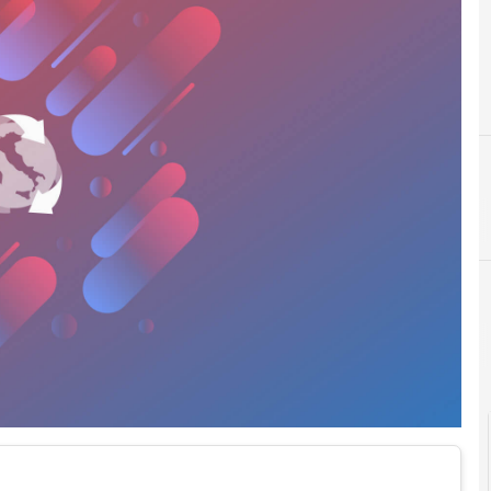
A
accesso