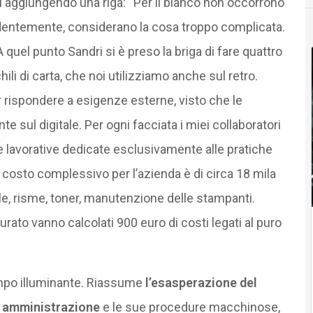
ari aggiungendo una riga: “Per il bianco non occorrono
evidentemente, considerano la cosa troppo complicata.
quel punto Sandri si è preso la briga di fare quattro
li di carta, che noi utilizziamo anche sul retro.
er rispondere a esigenze esterne, visto che le
 sul digitale. Per ogni facciata i miei collaboratori
 lavorative dedicate esclusivamente alle pratiche
l costo complessivo per l’azienda è di circa 18 mila
le, risme, toner, manutenzione delle stampanti.
urato vanno calcolati 900 euro di costi legati al puro
empo illuminante. Riassume
l’esasperazione del
a amministrazione
e le sue procedure macchinose,