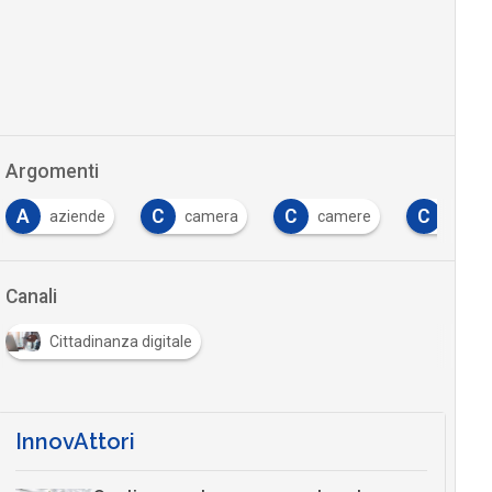
Argomenti
A
C
C
C
aziende
camera
camere
carta
Canali
Cittadinanza digitale
InnovAttori