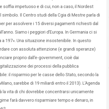
 soffia impetuoso e di cui, non a caso, il Nordest
 simbolo. Il Centro studi della Cgia di Mestre parla di
per per assolvere i 15 diversi pagamenti richiesti dal
ll’anno. Siamo i peggiori d’Europa. In Germania ci si
a a 197». Una situazione insostenibile. In questo
dare con assoluta attenzione (e grandi speranze)
inciare proprio dall’e-government, cioè dai
italizzazione dei processi della pubblica
le: il risparmio per le casse dello Stato, secondo la
lano, sarebbe di 19 miliardi entro il 2013). L’Agenda
terà la vita di chi dovrebbe concentrarsi unicamente
egime farà davvero risparmiare tempo e denaro, in
ti?