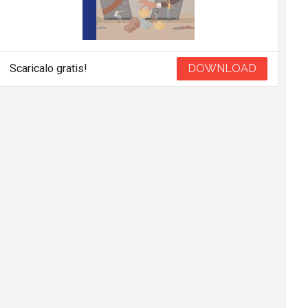
Scaricalo gratis!
DOWNLOAD