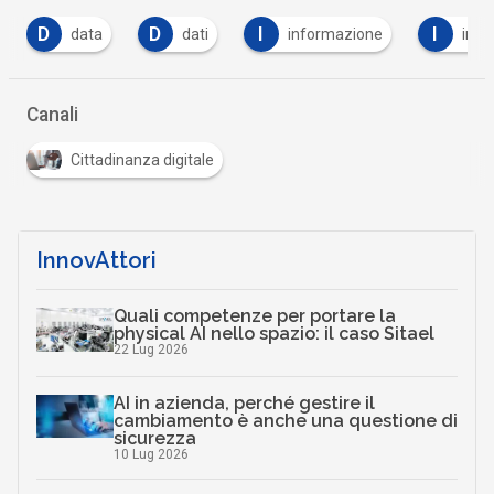
D
D
I
I
data
dati
informazione
inte
Canali
Cittadinanza digitale
InnovAttori
Quali competenze per portare la
physical AI nello spazio: il caso Sitael
22 Lug 2026
AI in azienda, perché gestire il
cambiamento è anche una questione di
sicurezza
10 Lug 2026