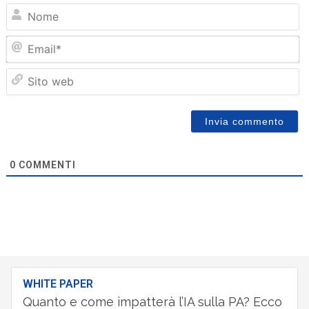
N
Em
Sit
we
0
COMMENTI
WHITE PAPER
Quanto e come impatterà l’IA sulla PA? Ecco