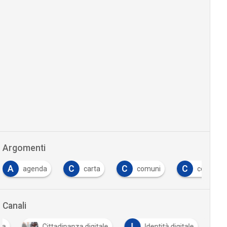
Argomenti
A
C
C
C
agenda
carta
comuni
costi
Canali
I
ca
Cittadinanza digitale
Identità digitale