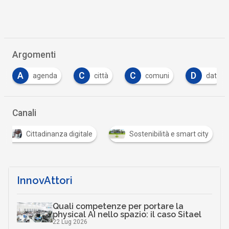
Argomenti
C
C
D
D
genda
città
comuni
dati
digi
Canali
Cittadinanza digitale
Sostenibilità e smart city
InnovAttori
Quali competenze per portare la
physical AI nello spazio: il caso Sitael
22 Lug 2026