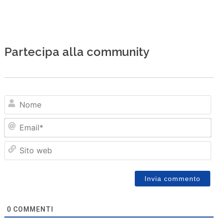
Partecipa alla community
N
Em
Sit
we
0
COMMENTI