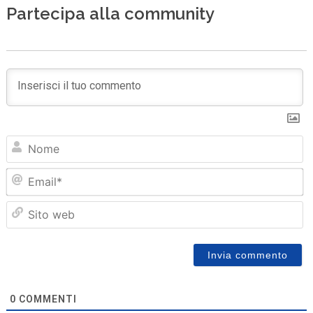
Partecipa alla community
N
Em
Sit
we
0
COMMENTI