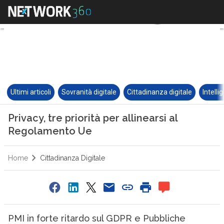
Ultimi articoli
Sovranità digitale
Cittadinanza digitale
Intelli
Privacy, tre priorità per allinearsi al
Regolamento Ue
Home
Cittadinanza Digitale
PMI in forte ritardo sul GDPR e Pubbliche