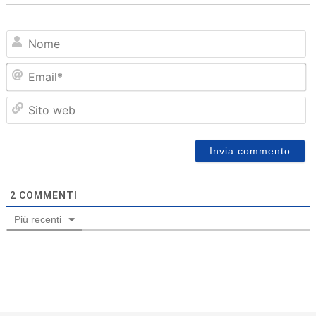
N
Em
Sit
we
2
COMMENTI
Più recenti