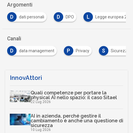
Argomenti
D
L
P
DPO
Legge europea 2017
pmi
…
Canali
P
S
ata management
Privacy
Sicurezza digitale
…
InnovAttori
Quali competenze per portare la
physical AI nello spazio: il caso Sitael
22 Lug 2026
AI in azienda, perché gestire il
cambiamento è anche una questione di
sicurezza
10 Lug 2026