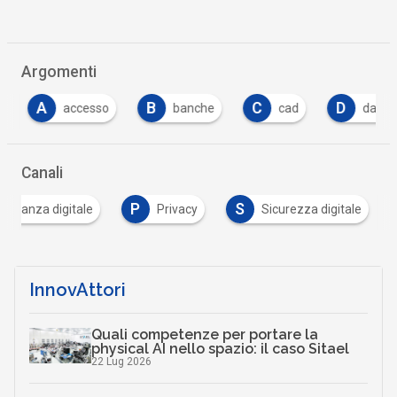
Argomenti
A
B
C
D
accesso
banche
cad
data
Canali
P
S
adinanza digitale
Privacy
Sicurezza digitale
InnovAttori
Quali competenze per portare la
physical AI nello spazio: il caso Sitael
22 Lug 2026