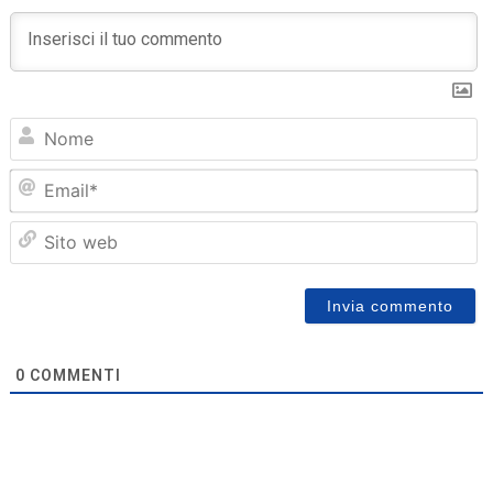
N
Em
Sit
we
0
COMMENTI