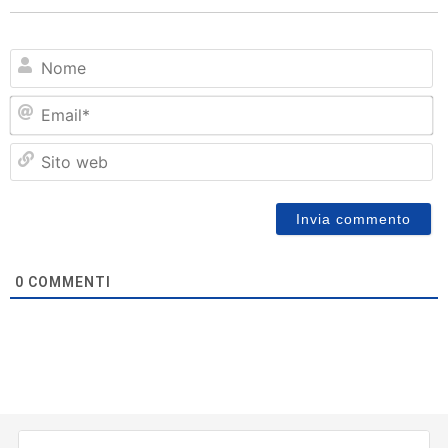
N
Em
Si
w
0
COMMENTI