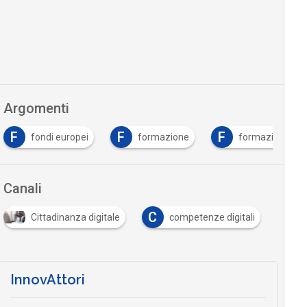
Argomenti
F
F
F
fondi europei
formazione
formazione 5.0
Canali
C
Cittadinanza digitale
competenze digitali
…
InnovAttori