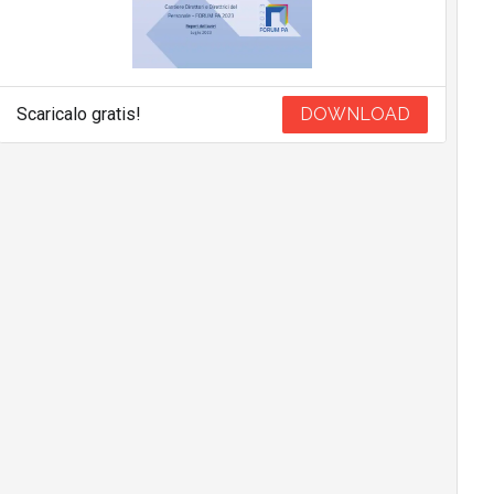
Scaricalo gratis!
DOWNLOAD