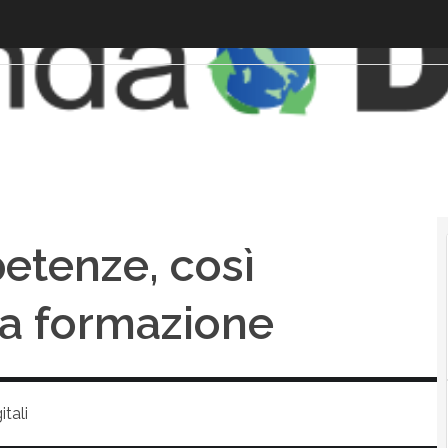
etenze, così
la formazione
tali