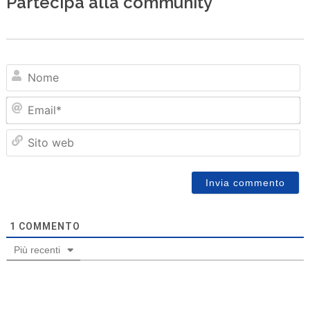
Partecipa alla community
N
Em
Sit
we
1
COMMENTO
Più recenti