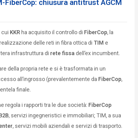
-FiberCop: chiusura antitrust AGCM
n cui
KKR
ha acquisito il controllo di
FiberCop
, la
alizzazione delle reti in fibra ottica di
TIM
e
ntera infrastruttura di
rete fissa
dell’ex incumbent.
are della propria rete e si è trasformata in un
accesso all’ingrosso (prevalentemente da
FiberCop
,
entela finale.
he regola i rapporti tra le due società:
FiberCop
B2B
, servizi ingegneristici e immobiliari; TIM, a sua
enter
, servizi mobili aziendali e servizi di trasporto.