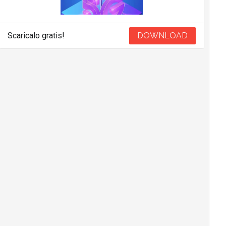
Scaricalo gratis!
DOWNLOAD