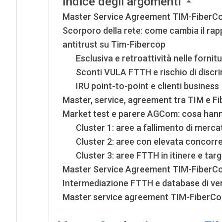
Indice degli argomenti
Master Service Agreement TIM-FiberCop
Scorporo della rete: come cambia il ra
antitrust su Tim-Fibercop
Esclusiva e retroattività nelle forni
Sconti VULA FTTH e rischio di discr
IRU point-to-point e clienti business
Master, service, agreement tra TIM e Fib
Market test e parere AGCom: cosa hanno
Cluster 1: aree a fallimento di merca
Cluster 2: aree con elevata concorre
Cluster 3: aree FTTH in itinere e tar
Master Service Agreement TIM-FiberCop: c
Intermediazione FTTH e database di vend
Master service agreement TIM-FiberCop: 